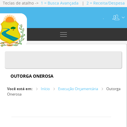
Teclas de atalho ->
1 = Busca Avançada
|
2 = Receita/Despesa
|
3 = Gestão Fiscal
|
4 = Servidores
|
5 = Licitações
|
6 =
Contratos
.
OUTORGA ONEROSA
Você está em:
Início
Execução Orçamentária
Outorga
Onerosa